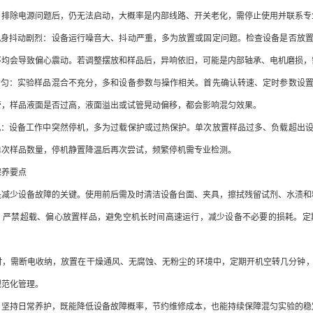
。排除电源问题后，仍无法启动，大概率是内部线路、开关老化，需停止使用并联系专
身抖动剧烈：设备运行噪音大、抖动严重，多为放置或固定问题。检查设备是否放置
不均会导致偏心震动。若调整摆放和样品后，异响依旧，可能是内部轴承、电机磨损，
匀：实验样品混合不充分，多和设备参数与操作相关。首先确认转速、定时参数设置
管，样品液面是否过高，液面溢出或试管晃动偏移，都会影响混匀效果。
：设备工作中突然停机，多为过载保护或过热保护。单次放置样品过多、负载超出设
单次样品数量，停机静置降温后再次尝试，频繁停机需专业检测。
养要点
少设备故障的关键。使用前后需及时清洁设备台面、夹具，擦拭残留试剂、水渍和
禁超载、偏心放置样品，避免空机长时间高速运行，减少设备不必要的损耗。定期
需断电收纳，放置在干燥通风、无腐蚀、无粉尘的环境中，定期开机空转几分钟，
规范化管理。
持日常养护，既能降低设备故障概率，节约维修成本，也能持续保障混匀实验的稳