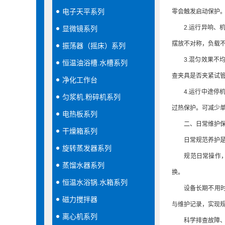
电子天平系列
零会触发启动保护
2.运行异响、机
显微镜系列
摆放不对称，负载
振荡器（摇床）系列
3.混匀效果不均
恒温油浴槽.水槽系列
查夹具是否夹紧试
净化工作台
4.运行中途停机
匀浆机.粉碎机系列
过热保护。可减少
电热板系列
二、日常维护保
干燥箱系列
日常规范养护是减
旋转蒸发器系列
规范日常操作，严
蒸馏水器系列
换。
恒温水浴锅.水箱系列
设备长期不用时，
磁力搅拌器
与维护记录，实现
离心机系列
科学排查故障、坚