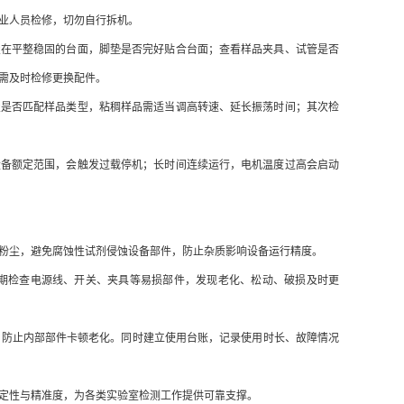
业人员检修，切勿自行拆机。
在平整稳固的台面，脚垫是否完好贴合台面；查看样品夹具、试管是否
需及时检修更换配件。
是否匹配样品类型，粘稠样品需适当调高转速、延长振荡时间；其次检
备额定范围，会触发过载停机；长时间连续运行，电机温度过高会启动
粉尘，避免腐蚀性试剂侵蚀设备部件，防止杂质影响设备运行精度。
检查电源线、开关、夹具等易损部件，发现老化、松动、破损及时更
防止内部部件卡顿老化。同时建立使用台账，记录使用时长、故障情况
定性与精准度，为各类实验室检测工作提供可靠支撑。