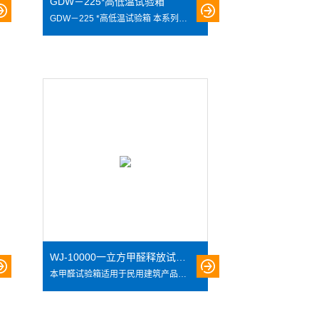
GDW－225*高低温试验箱
GDW－225 *高低温试验箱 本系列产品可以用来考核和确定电工、电子产品在高低温环境条件下贮存和使用的适应性。适用于学校、科研、工厂、军工等单位。
WJ-10000一立方甲醛释放试验箱
本甲醛试验箱适用于民用建筑产品的性能可靠性实验用。主要用来测定木板中甲醛的含量。