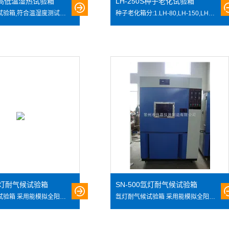
0B高低温湿热试验箱
LH-250S种子老化试验箱
高低温湿热试验箱,符合温湿度测试标准风循环系统，可模拟高温低温、低温高温等不同环境的测试条件，搭配容易操作和学习的高准确性编程系统，提供Z佳测试性能条件，广泛适用于电工、电子、仪器仪表及其它产品零部件在高低温湿热环境下贮存、运输、使用时的适应性试验，确定上述产品对高低温及湿热环境的耐温适应性，特别是产品电气性能和机械性能的变化情况 也可用于检查试样耐受某些腐蚀的能力。
种子老化箱分:1.LH-80,LH-150,LH-150-I是水套式加热方式， LH-150S是平衡式加湿。 2.微电脑温、湿度控制器控温、湿度精确可靠。 3.采用不锈钢内胆，四角圆弧型，易清洁。 4.*的风道循环系统，确保工作室温湿度均匀分布。
0氙灯耐气候试验箱
SN-500氙灯耐气候试验箱
氙灯耐气候试验箱 采用能模拟全阳光光谱的氙弧灯来再现不同环境下存在的破坏性光波。是航空、汽车、家电、科研等领域*的测试设备，本设备可以为科研、产品开发和质量控制提供相应的环境模拟和加速老化试验。用于学校，工厂，军工，研位，等单位。
氙灯耐气候试验箱 采用能模拟全阳光光谱的氙弧灯来再现不同环境下存在的破坏性光波。是航空、汽车、家电、科研等领域*的测试设备，本设备可以为科研、产品开发和质量控制提供相应的环境模拟和加速老化试验。用于学校，工厂，军工，研位，等单位。