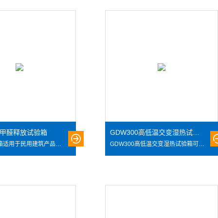
00甲醛释放试验箱
GDW300高低温交变湿热试验箱
本甲醛试验箱适用于民用建筑产品的性能可靠性实验用。 主要用来测定木板中甲醛的含量。
GDW300高低温交变湿热试验箱可以用来考核和确定电工、电子产品在高低温环境条件下贮存和使用的适应性。适用于学校、科研、工厂、军工等单位.