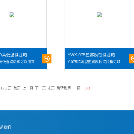
00高低温试验箱
YWX-075盐雾腐蚀试验箱
GDW－100高低温试验箱可以用来考核和确定电工、电子产品在高低温环境条件下贮存和使用的适应性。适用于学校、科研、工厂、军工等单位。
Y-075精密型盐雾腐蚀试验箱可以用来考核材料及其防护层的抗盐雾腐蚀的能力，以及相似防护层的工艺质量比较，也可以零部件、电子元件、金属材料、电工，电子等产品的防护层以及工业产品的盐雾腐蚀试验.
 1 / 1 页 首页 上一页 下一页 末页 跳转到第
页
系我们