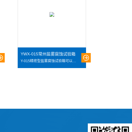
YWX-015常州盐雾腐蚀试验箱
Y-015精密型盐雾腐蚀试验箱可以用来考核材料及其防护层的抗盐雾腐蚀的能力，以及相似防护层的工艺质量比较，也可以零部件、电子元件、金属材料、电工，电子等产品的防护层以及工业产品的盐雾腐蚀试验.