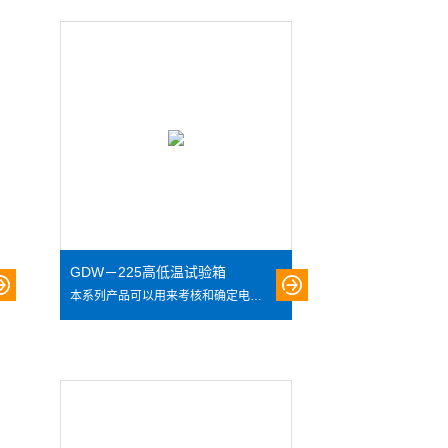
GDW－225高低温试验箱
本系列产品可以用来考核和确定电工、电子产品在高低温环境条件下贮存和使用的适应性。适用于学校、科研、工厂、军工等单位。