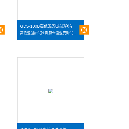
GDS-100B高低温湿热试验箱
高低温湿热试验箱,符合温湿度测试标准风循环系统，可模拟高温低温、低温高温等不同环境的测试条件，搭配容易操作和学习的高准确性编程系统，提供Z佳测试性能条件，广泛适用于电工、电子、仪器仪表及其它产品零部件在高低温湿热环境下贮存、运输、使用时的适应性试验，确定上述产品对高低温及湿热环境的耐温适应性，特别是产品电气性能和机械性能的变化情况 也可用于检查试样耐受某些腐蚀的能力。