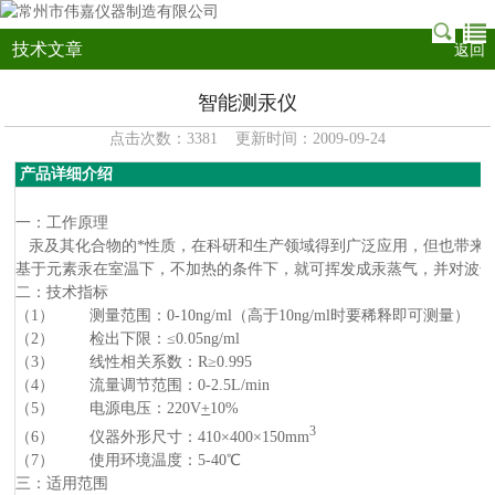
技术文章
返回
智能测汞仪
点击次数：3381 更新时间：2009-09-24
产品详细介绍
一：工作原理
汞及其化合物的*性质，在科研和生产领域得到广泛应用，但也带来
基于元素汞在室温下，不加热的条件下，就可挥发成汞蒸气，并对波长2
二：技术指标
（1） 测量范围：0-10ng/ml（高于10ng/ml时要稀释即可测量）
（2） 检出下限：≤0.05ng/ml
（3） 线性相关系数：R≥0.995
（4） 流量调节范围：0-2.5L/min
（5） 电源电压：220V
+
10%
3
（6） 仪器外形尺寸：410×400×150mm
（7） 使用环境温度：5-40℃
三：适用范围