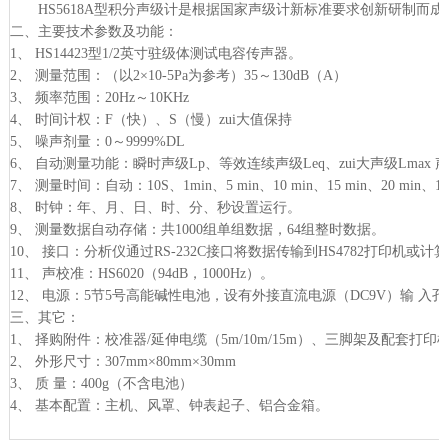
HS5618A型积分声级计是根据国家声级计新标准要求创新研制而成的一
二、主要技术参数及功能：
1、 HS14423型1/2英寸驻级体测试电容传声器。
2、 测量范围：（以2×10-5Pa为参考）35～130dB（A）
3、 频率范围：20Hz～10KHz
4、 时间计权：F（快）、S（慢）zui大值保持
5、 噪声剂量：0～9999%DL
6、 自动测量功能：瞬时声级Lp、等效连续声级Leq、zui大声级Lmax 
7、 测量时间：自动：10S、1min、5 min、10 min、15 min、20 m
8、 时钟：年、月、日、时、分、秒设置运行。
9、 测量数据自动存储：共1000组单组数据，64组整时数据。
10、 接口：分析仪通过RS-232C接口将数据传输到HS4782打印机或
11、 声校准：HS6020（94dB，1000Hz）。
12、 电源：5节5号高能碱性电池，设有外接直流电源（DC9V）输 入孔
三、其它：
1、 择购附件：校准器/延伸电缆（5m/10m/15m）、三脚架及配套打印
2、 外形尺寸：307mm×80mm×30mm
3、 质 量：400g（不含电池）
4、 基本配置：主机、风罩、钟表起子、铝合金箱。