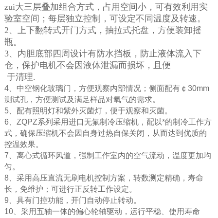
zui大三层叠加组合方式，占用空间小，可有效利用实
验室空间；每层独立控制，可设定不同温度及转速。
2、上下翻转式开门方式，抽拉式托盘，方便装卸摇
瓶。
3、内胆底部四周设计有防水挡板，防止液体流入下
仓，保护电机不会因液体泄漏而损坏，且便
于清理.
4、中空钢化玻璃门，方便观察内部情况；侧面配有￠30mm
测试孔，方便测试及满足样品对氧气的需求。
5、配有照明灯和紫外灭菌灯，便于观察和灭菌。
6、ZQPZ系列采用进口无氟制冷压缩机，配以*的制冷工作方
式，确保压缩机不会因自身过热自保关闭，从而达到优质的
控温效果。
7、离心式循环风道，强制工作室内的空气流动，温度更加均
匀。
8、采用高压直流无刷电机控制方案，转数测定精确，寿命
长，免维护；可进行正反转工作设定。
9、具有门控功能，开门自动停止转动。
10、采用五轴一体的偏心轮轴驱动，运行平稳、使用寿命