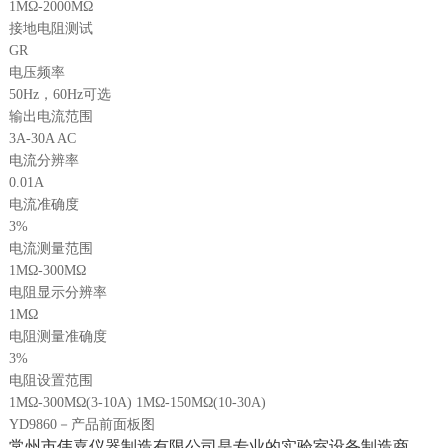
1MΩ-2000MΩ
接地电阻测试
GR
电压频率
50Hz，60Hz可选
输出电流范围
3A-30A AC
电流分辨率
0.01A
电流准确度
3%
电流测量范围
1MΩ-300MΩ
电阻显示分辨率
1MΩ
电阻测量准确度
3%
电阻设置范围
1MΩ-300MΩ(3-10A) 1MΩ-150MΩ(10-30A)
YD9860－产品前面板图
常州市伟嘉
仪器制造有限公司是专业的实验室设备制造商，