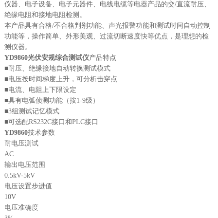
仪器、电子设备、电子元器件、电线电缆等电器产品的交/直流耐压、
绝缘电阻和接地电阻检测。
本产品具有合格/不合格判别功能、声光报警功能和测试时间自动控制
功能等，操作简单、外形美观、过流切断速度快等优点，是理想的检
测仪器。
YD9860光伏安规综合测试仪
产品特点
■耐压、绝缘接地自动转换测试模式
■电压按时间梯度上升，可分析击穿点
■电流、电阻上下限设定
■具有电弧侦测功能（按1-9级）
■3组测试记忆模式
■可选配RS232C接口和PLC接口
YD9860
技术参数
耐电压测试
AC
输出电压范围
0.5kV-5kV
电压设置步进值
10V
电压准确度